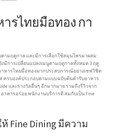
ารไทยมือทอง กา
ุดิบตามฤดูกาล และมีการเลือกใช้สมุนไพรมาผสม
ังมีการเปลี่ยนแปลงเมนูตามฤดูกาลทั้งหมด 3 ฤดู
ากเชฟอาหารไทยมือทองมากประสบการณ์อย่างเชฟวิชิต
รส ครบองค์ประกอบตามแบบฉบับต้นตำรับอาหาร
uide และรางวัลอื่นๆ อีกมากมาย รวมถึงรีวิวจาก
เมนู อาหารอร่อย พนักงานบริการดี สมกับเป็น
Fine
ให้
Fine Dining
มีความ