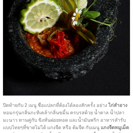
ปิดท้ายกับ 2 เมนู ชื่อแปลกที่ต้องได้ลองสักครั้ง อย่าง
ไก่สำอาง
หอมกรุ่นกลิ่นกะทิเคล้ากลิ่นขมิ้น ครบรสด้วย น้ำตาล น้ำปลา
มะนาว ทานคู่กับ ขิงหั่นฝอยทอด และน้ำมันพริก อาหารสำรับ
แบบไทยๆที่ขาดไม่ได้ แกงจืด หรือ ต้มจืด กับเมนู
แกงจืดหมูเม็ด