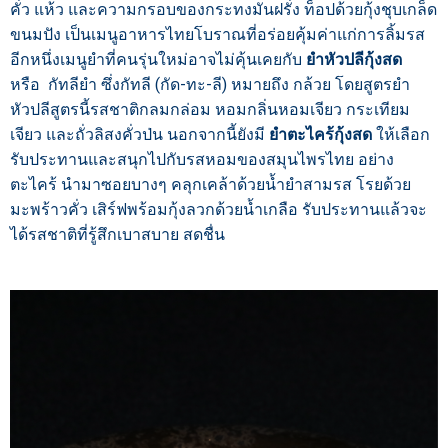
คั่ว แห้ว และความกรอบของกระทงมันฝรั่ง ท็อปด้วยกุ้งชุบเกล็ด
ขนมปัง เป็นเมนูอาหารไทยโบราณที่อร่อยคุ้มค่าแก่การลิ้มรส
อีกหนึ่งเมนูยำที่คนรุ่นใหม่อาจไม่คุ้นเคยกับ
ยำหัวปลีกุ้งสด
หรือ กัทลียำ ซึ่งกัทลี (กัด-ทะ-ลี) หมายถึง กล้วย โดยสูตรยำ
หัวปลีสูตรนี้รสชาติกลมกล่อม หอมกลิ่นหอมเจียว กระเทียม
เจียว และถั่วลิสงคั่วป่น นอกจากนี้ยังมี
ยำตะไคร้กุ้งสด
ให้เลือก
รับประทานและสนุกไปกับรสหอมของสมุนไพรไทย อย่าง
ตะไคร้ นำมาซอยบางๆ คลุกเคล้าด้วยน้ำยำสามรส โรยด้วย
มะพร้าวคั่ว เสิร์ฟพร้อมกุ้งลวกด้วยน้ำเกลือ รับประทานแล้วจะ
ได้รสชาติที่รู้สึกเบาสบาย สดชื่น