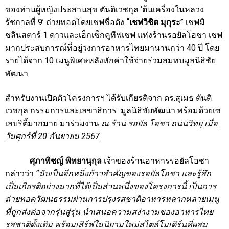
ของท่านผู้หญิงประสานสุข ตันติเวชกุล ‘ต้นเครื่องในหลวง
รัชกาลที่ 9’ ถ่ายทอดโดยเชฟชื่อดัง
“เชฟวิชิต มุกุระ”
เชฟมิ
ชลินสตาร์ 1 ดาวและเอ็กเซ็กคูทีฟเชฟ แห่งร้านรอยัลโอชา เชฟ
มากประสบการณ์ที่อยู่วงการอาหารไทยมานานกว่า 40 ปี โดย
รายได้จาก 10 เมนูพิเศษหลังหักค่าใช้จ่ายร่วมสมทบมูลนิธิชัย
พัฒนา
สำหรับงานเปิดตัวโครงการฯ ได้รับเกียรติจาก ดร.สุเมธ ตันติ
เวชกุล กรรมการและเลขาธิการ มูลนิธิชัยพัฒนา พร้อมด้วยเซ
เลบริตี้มากมาย มาร่วมงาน
ณ ร้าน รอยัล โอชา ถนนวิทยุ เมื่อ
วันศุกร์ที่
20 กันยายน 2567
ศุภาพิชญ์ พิทยานุกุล
เจ้าของร้านอาหารรอยัลโอชา
กล่าวว่า
“นับเป็นอีกหนึ่งก้าวสำคัญของรอยัลโอชา และรู้สึก
เป็นเกียรติอย่างมากที่ได้เป็นส่วนหนึ่งของโครงการนี้ เป็นการ
ถ่ายทอดวัฒนธรรมผ่านการปรุงรสชาติอาหารหลากหลายเมนู
ที่ถูกส่งต่อจากรุ่นสู่รุ่น นำเสนอความสง่างามของอาหารไทย
รสชาติดั้งเดิม พร้อมเสิร์ฟในนิยามใหม่สไตล์โมเดิร์นที่ผสม