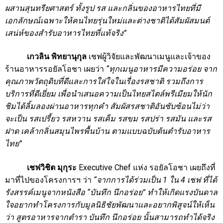
ผสานสุนทรียศาสตร์ ทั้งรูป รส และกลิ่นของอาหารไทยที่มี
เอกลักษณ์เฉพาะให้คนไทยรุ่นใหม่และต่างชาติได้สัมผัสมนต์
เสน่ห์ของสำรับอาหารไทยที่แท้จริง”
เกวลิน พิทยานุกุล
เชฟผู้วิจัยและพัฒนาเมนูและเจ้าของ
ร้านอาหารรอยัลโอชา เผยว่า
“ทุกเมนูอาหารมีความอร่อย จาก
คุณภาพวัตถุดิบที่ดีและการใส่ใจในเรื่องรสชาติ รวมถึงการ
บริการที่ดีเยี่ยม เพื่อนำเสนอความเป็นไทยสไตล์พรีเมียมให้นัก
ชิมได้ลิ้มลองผ่านอาหารทุกคำ สัมผัสรสชาติอันซับซ้อนไม่ว่า
จะเป็น รสเปรี้ยว รสหวาน รสเค็ม รสขม รสปร่า รสมัน และรส
ฝาด เคล้ากลิ่นสมุนไพรพื้นบ้าน ตามแบบฉบับต้นตำรับอาหาร
ไทย”
เชฟวิชิต มุกุระ
Executive Chef แห่ง รอยัลโอชา เผยถึงที่
มาที่ไปของโครงการฯ ว่า
“จากการได้ร่วมเป็น 1 ใน 4 เชฟ ที่ได้
รังสรรค์เมนูจากหนังสือ “บันทึก นึกอร่อย” ทำให้เกิดแรงบันดาล
ใจอยากทำโครงการกับ
มูลนิธิชัยพัฒนาและอยากพิสูจน์ให้เห็น
ว่า สูตรอาหารจากตำรา บันทึก นึกอร่อย นั้นสามารถทำได้จริง