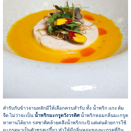
สำรับกับข้าวจานหลักมีให้เลือกครบสำรับ ทั้ง น้ำพริก แกง ต้ม
จืด ไม่ว่าจะเป็น
น้ำพริกมะกรูดวังวรดิศ
น้ำพริกหอมกลิ่นมะกรูด
หาทานได้ยาก รสชาติคล้ายคลึงน้ำพริกกะปิ แต่เด่นด้วยการใช้
มะกรูดมาเป็นตัวชูรสเปรี้ยว ทำให้มีกลิ่นหอมของมะกรูดที่กิน