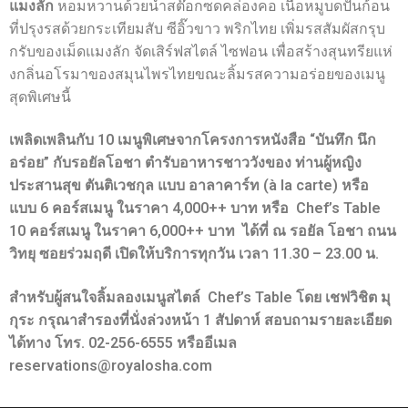
แมงลัก
หอมหวานด้วยน้ำสต๊อกซดคล่องคอ เนื้อหมูบดปั้นก้อน
ที่ปรุงรสด้วยกระเทียมสับ ซีอิ๊วขาว พริกไทย เพิ่มรสสัมผัสกรุบ
กรับของเม็ดแมงลัก จัดเสิร์ฟสไตล์ ไซฟอน เพื่อสร้างสุนทรียแห่
งกลิ่นอโรมาของสมุนไพรไทยขณะลิ้มรสความอร่อยของเมนู
สุดพิเศษนี้
เพลิดเพลินกับ
10 เมนูพิเศษจากโครงการหนังสือ “บันทึก นึก
อร่อย” กับรอยัลโอชา ตำรับอาหารชาววังของ ท่านผู้หญิง
ประสานสุข ตันติเวชกุล แบบ อาลาคาร์ท (
à la carte) หรือ
แบบ 6 คอร์สเมนู ในราคา 4,000++ บาท หรือ Chef’s Table
10 คอร์สเมนู ในราคา 6,000++ บาท ได้ที่
ณ รอยัล โอชา ถนน
วิทยุ ซอยร่วมฤดี เปิดให้บริการทุกวัน เวลา
11.30 – 23.00 น.
สำหรับผู้สนใจลิ้มลองเมนูสไตล์
Chef’s Table โดย เชฟวิชิต มุ
กุระ กรุณาสำรองที่นั่งล่วงหน้า 1 สัปดาห์ สอบถามรายละเอียด
ได้ทาง โทร. 02-256-6555 หรืออีเมล
reservations@royalosha.com