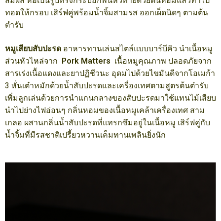
สัมผัส ห่อเป็นรูปทรงกระบอกพันหัวท้ายด้วยต้นหอมแล้วทำไป
ทอดให้กรอบ เสิร์ฟคู่พร้อมน้ำจิ้มสามรส ออกเผ็ดนิดๆ ตามต้น
ตำรับ
หมูเสียบสับปะรด
อาหารทานเล่นสไตล์แบบบาร์บีคิว นำเนื้อหมู
ส่วนหัวไหล่จาก
Pork Matters
เนื้อหมูคุณภาพ ปลอดภัยจาก
สารเร่งเนื้อแดงและยาปฏิชีวนะ อุดมไปด้วยไขมันดีจากโอเมก้า
3 หั่นเต๋าหมักด้วยน้ำสับปะรดและเครื่องเทศตามสูตรต้นตำรับ
เพิ่มลูกเล่นด้วยการนำแกนกลางของสับปะรดมาใช้แทนไม้เสียบ
นำไปย่างไฟอ่อนๆ กลิ่นหอมของเนื้อหมูเคล้าเครื่องเทศ สาม
เกลอ ผสานกลิ่นน้ำสับปะรดที่แทรกซึมอยู่ในเนื้อหมู เสิร์ฟคู่กับ
น้ำจิ้มที่มีรสชาติเปรี้ยวหวานเค็มทานเพลินยิ่งนัก