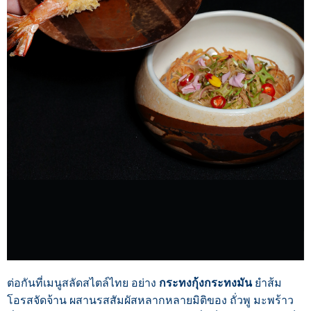
ต่อกันที่เมนูสลัดสไตล์ไทย อย่าง
กระทงกุ้งกระทงมัน
ยำส้ม
โอรสจัดจ้าน ผสานรสสัมผัสหลากหลายมิติของ ถั่วพู มะพร้าว