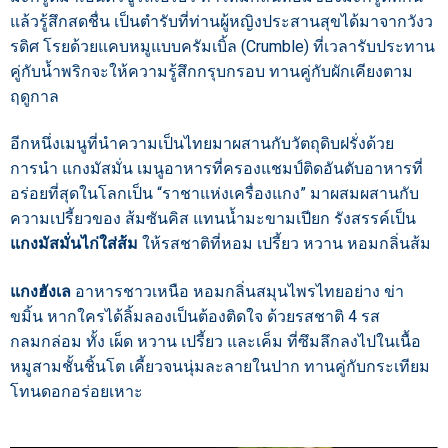
แล้วรู้สึกสดชื่น เป็นตำรับที่ท่านผู้หญิงประสานสุขได้มาจากวังว
รดิศ โรยด้วยแคบหมูแบบครัมเบิ้ล (Crumble) ที่เวลารับประทาน
คู่กับน้ำพริกจะให้ความรู้สึกกรุบกรอบ ทานคู่กับผักเคียงตาม
ฤดูกาล
อีกหนึ่งเมนูที่นำความเป็นไทยมาผสานกับวัตถุดิบฝรั่งด้วย
การนำ แกงมัสมั่น เมนูอาหารที่ครองแชมป์ติดอันดับอาหารที่
อร่อยที่สุดในโลกเป็น “ราชาแห่งเครื่องแกง” มาผสมผสานกับ
ความเปรี้ยวของ ส้มซันคิส แทนน้ำมะขามเปียก รังสรรค์เป็น
แกงมัสมั่นไก่ใส่ส้ม
ให้รสชาติที่หอม เปรี้ยว หวาน หอมกลิ่นส้ม
แกงฮังเล
อาหารชาวเหนือ หอมกลิ่นสมุนไพรไทยอย่าง ข่า
ขมิ้น หากใครได้ลิ้มลองเป็นต้องติดใจ ด้วยรสชาติ 4 รส
กลมกล่อม ทั้ง เผ็ด หวาน เปรี้ยว และเค็ม ที่ซึมลึกลงไปในเนื้อ
หมูสามชั้นชิ้นโต เคี้ยวจนนุ่มละลายในปาก ทานคู่กับกระเทียม
โทนดอกอร่อยเหาะ