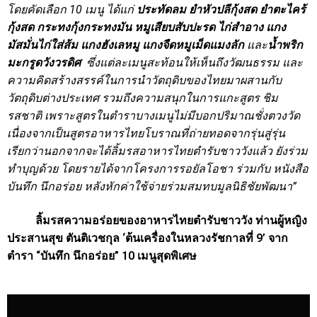
โดยคัดเลือก
10 เมนู ได้แก่
ประทัดลม ยำหัวปลีกุ้งสด ยำตะไคร้
กุ้งสด กระทงกุ้งกระทงมัน หมูเสียบสับปะรด
ไก่สำอาง แกง
มัสมั่นไก่ใส่ส้ม แกงฮังเลหมู แกงจืดหมูเม็ดแมงลัก
และ
น้ำพริก
มะกรูดวังวรดิศ
ซึ่งแต่ละเมนูสะท้อนให้เห็นถึงวัฒนธรรม และ
ความคิดสร้างสรรค์ในการนำวัตถุดิบของไทยมาผสานกับ
วัตถุดิบต่างประเทศ รวมถึงความสนุกในการแกะสูตร ชิม
รสชาติ เพราะสูตรในตำราบางเมนูไม่มีบอกปริมาณชั่งตวงวัด
เนื่องจากเป็นสูตรอาหารไทยโบราณที่ถ่ายทอดจากรุ่นสู่รุ่น
เรียกว่านอกจากจะได้ลิ้มรสอาหารไทยตำรับชาววังแล้ว ยังร่วม
ทำบุญด้วย
โดยรายได้จาก
โครงการรอยัลโอชา ร่วมกับ หนังสือ
บันทึก นึกอร่อย
หลังหักค่าใช้จ่ายร่วมสมทบมูลนิธิชัยพัฒนา
”
ลิ้มรสความอร่อยของอาหารไทยตำรับชาววัง ท่านผู้หญิง
ประสานสุข ตันติเวชกุล ‘ต้นเครื่องในหลวงรัชกาลที่ 9’ จาก
ตำรา “บันทึก นึกอร่อย” 10 เมนูสุดพิเศษ